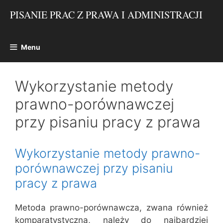
Przejdź
PISANIE PRAC Z PRAWA I ADMINISTRACJI
do
treści
Menu
Wykorzystanie metody
prawno-porównawczej
przy pisaniu pracy z prawa
Wykorzystanie metody prawno-
porównawczej przy pisaniu
pracy z prawa
Metoda prawno-porównawcza, zwana również
komparatystyczną, należy do najbardziej