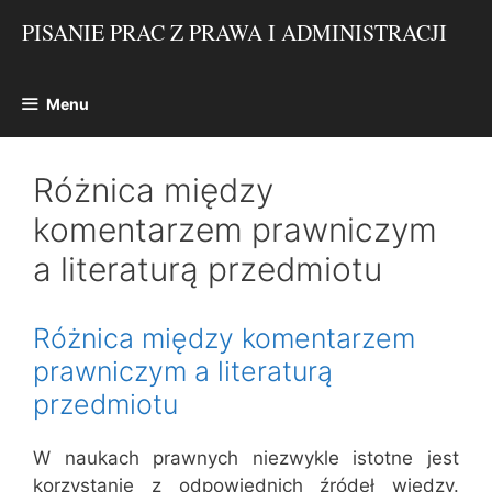
Przejdź
PISANIE PRAC Z PRAWA I ADMINISTRACJI
do
treści
Menu
Różnica między
komentarzem prawniczym
a literaturą przedmiotu
Różnica między komentarzem
prawniczym a literaturą
przedmiotu
W naukach prawnych niezwykle istotne jest
korzystanie z odpowiednich źródeł wiedzy.