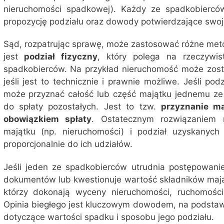
nieruchomości spadkowej). Każdy ze spadkobierc
propozycję podziału oraz dowody potwierdzające swoj
Sąd, rozpatrując sprawę, może zastosować różne meto
jest
podział fizyczny
, który polega na rzeczywi
spadkobierców. Na przykład nieruchomość może zost
jeśli jest to technicznie i prawnie możliwe. Jeśli pod
może przyznać całość lub część majątku jednemu ze
do spłaty pozostałych. Jest to tzw.
przyznanie m
obowiązkiem spłaty
. Ostatecznym rozwiązaniem
majątku (np. nieruchomości) i podział uzyskanyc
proporcjonalnie do ich udziałów.
Jeśli jeden ze spadkobierców utrudnia postępowani
dokumentów lub kwestionuje wartość składników maj
którzy dokonają wyceny nieruchomości, ruchomośc
Opinia biegłego jest kluczowym dowodem, na podstaw
dotyczące wartości spadku i sposobu jego podziału.