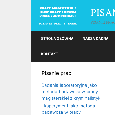
Przejdź
PISA
do
treści
PISANIE PRA
STRONA GŁÓWNA
NASZA KADRA
KONTAKT
Pisanie prac
Badania laboratoryjne jako
metoda badawcza w pracy
magisterskiej z kryminalistyki
Eksperyment jako metoda
badawcza w pracy