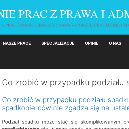
NIE PRAC Z PRAWA I AD
C – PRACE MAGISTERSKIE Z PRAWA – PRACE LICENCJACKIE I M
NASZE PRACE
SPECJALIZACJE
OPINIE
O NAS
Co zrobić w przypadku podziału 
Co zrobić w przypadku podziału spadku
spadkobierców nie zgadza się na ustal
Podział spadku może stać się skomplikowanym pr