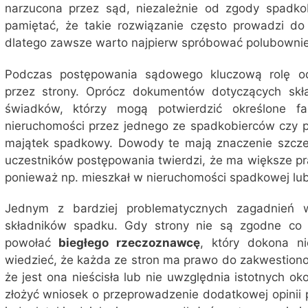
narzucona przez sąd, niezależnie od zgody spadko
pamiętać, że takie rozwiązanie często prowadzi do p
dlatego zawsze warto najpierw spróbować polubownie
Podczas postępowania sądowego kluczową rolę o
przez strony. Oprócz dokumentów dotyczących sk
świadków, którzy mogą potwierdzić określone fa
nieruchomości przez jednego ze spadkobierców czy p
majątek spadkowy. Dowody te mają znaczenie szczeg
uczestników postępowania twierdzi, że ma większe p
ponieważ np. mieszkał w nieruchomości spadkowej lub 
Jednym z bardziej problematycznych zagadnień 
składników spadku. Gdy strony nie są zgodne co
powołać
biegłego rzeczoznawcę
, który dokona ni
wiedzieć, że każda ze stron ma prawo do zakwestionow
że jest ona nieścisła lub nie uwzględnia istotnych oko
złożyć wniosek o przeprowadzenie dodatkowej opinii 