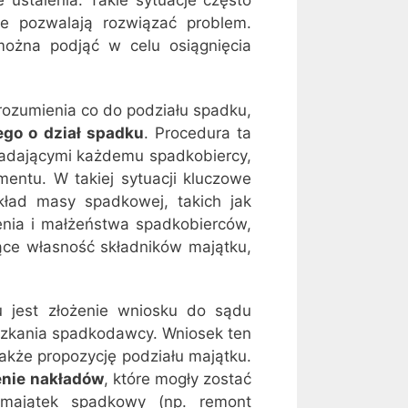
stalenia. Takie sytuacje często
óre pozwalają rozwiązać problem.
można podjąć w celu osiągnięcia
ozumienia co do podziału spadku,
go o dział spadku
. Procedura ta
padającymi każdemu spadkobiercy,
entu. W takiej sytuacji kluczowe
kład masy spadkowej, takich jak
nia i małżeństwa spadkobierców,
jące własność składników majątku,
 jest złożenie wniosku do sądu
szkania spadkodawcy. Wniosek ten
akże propozycję podziału majątku.
enie nakładów
, które mogły zostać
 majątek spadkowy (np. remont