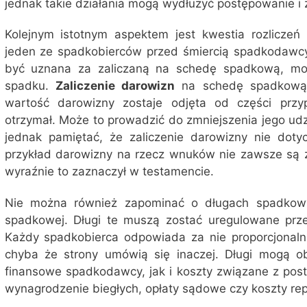
jednak takie działania mogą wydłużyć postępowanie i 
Kolejnym istotnym aspektem jest kwestia rozliczeń
jeden ze spadkobierców przed śmiercią spadkodawcy
być uznana za zaliczaną na schedę spadkową, mo
spadku.
Zaliczenie darowizn
na schedę spadkową 
wartość darowizny zostaje odjęta od części przyp
otrzymał. Może to prowadzić do zmniejszenia jego ud
jednak pamiętać, że zaliczenie darowizny nie dot
przykład darowizny na rzecz wnuków nie zawsze są 
wyraźnie to zaznaczył w testamencie.
Nie można również zapominać o długach spadkowy
spadkowej. Długi te muszą zostać uregulowane prz
Każdy spadkobierca odpowiada za nie proporcjonaln
chyba że strony umówią się inaczej. Długi mogą 
finansowe spadkodawcy, jak i koszty związane z po
wynagrodzenie biegłych, opłaty sądowe czy koszty rep