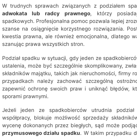
W trudnych sprawach związanych z podziałem spa
adwokata lub radcy prawnego
, którzy posiad
spadkowych. Profesjonalna pomoc pozwala lepiej zroz
szanse na osiągnięcie korzystnego rozwiązania. Po
kwestia prawna, ale również emocjonalna, dlatego w
szanując prawa wszystkich stron.
Podział spadku w sytuacji, gdy jeden ze spadkobierc
ustalenia, może być szczególnie skomplikowany, zwł
składników majątku, takich jak nieruchomości, firmy ro
przypadkach należy zachować szczególną ostrożno
zapewnić ochronę swoich praw i uniknąć błędów, k
sporami prawnymi.
Jeżeli jeden ze spadkobierców utrudnia podzia
współpracy, blokuje możliwość sprzedaży składnikó
wycenę dokonanych przez biegłych, sąd może podjąć
przymusowego działu spadku
. W takim przypadku d