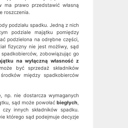
ów ma prawo przedstawić własną
e roszczenia.
dy podziału spadku. Jedną z nich
stym podziale majątku pomiędzy
ać podzielona na odrębne części,
ział fizyczny nie jest możliwy, sąd
 spadkobierców, zobowiązując go
ajątku na wyłączną własność z
 może być sprzedaż składników
h środków między spadkobierców
e, np. nie dostarcza wymaganych
ątku, sąd może powołać
biegłych
,
i czy innych składników spadku.
ie którego sąd podejmuje decyzje