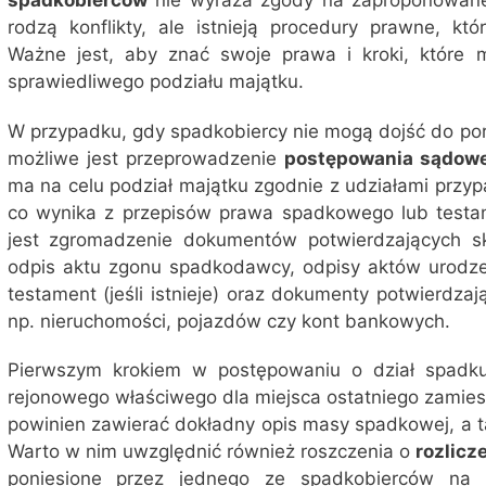
spadkobierców
nie wyraża zgody na zaproponowane u
rodzą konflikty, ale istnieją procedury prawne, kt
Ważne jest, aby znać swoje prawa i kroki, które 
sprawiedliwego podziału majątku.
W przypadku, gdy spadkobiercy nie mogą dojść do por
możliwe jest przeprowadzenie
postępowania sądowe
ma na celu podział majątku zgodnie z udziałami przy
co wynika z przepisów prawa spadkowego lub testam
jest zgromadzenie dokumentów potwierdzających s
odpis aktu zgonu spadkodawcy, odpisy aktów urodze
testament (jeśli istnieje) oraz dokumenty potwierdza
np. nieruchomości, pojazdów czy kont bankowych.
Pierwszym krokiem w postępowaniu o dział spadku
rejonowego właściwego dla miejsca ostatniego zamie
powinien zawierać dokładny opis masy spadkowej, a t
Warto w nim uwzględnić również roszczenia o
rozlicz
poniesione przez jednego ze spadkobierców na