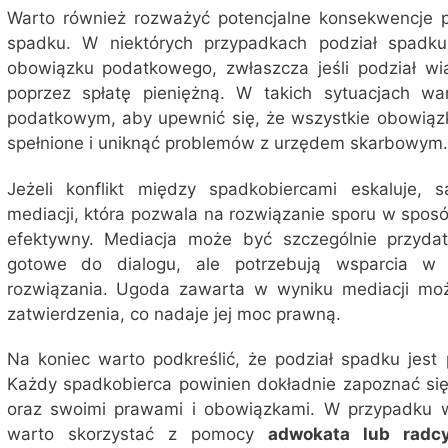
Warto również rozważyć potencjalne konsekwencje
spadku. W niektórych przypadkach podział spadk
obowiązku podatkowego, zwłaszcza jeśli podział w
poprzez spłatę pieniężną. W takich sytuacjach w
podatkowym, aby upewnić się, że wszystkie obowiąz
spełnione i uniknąć problemów z urzędem skarbowym.
Jeżeli konflikt między spadkobiercami eskaluje
mediacji, która pozwala na rozwiązanie sporu w sposó
efektywny. Mediacja może być szczególnie przyda
gotowe do dialogu, ale potrzebują wsparcia w
rozwiązania. Ugoda zawarta w wyniku mediacji mo
zatwierdzenia, co nadaje jej moc prawną.
Na koniec warto podkreślić, że podział spadku jest
Każdy spadkobierca powinien dokładnie zapoznać si
oraz swoimi prawami i obowiązkami. W przypadku 
warto skorzystać z pomocy
adwokata lub radc